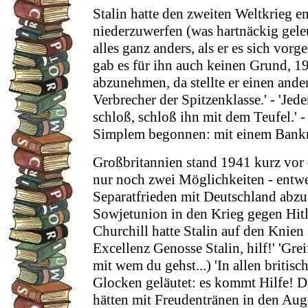
Stalin hatte den zweiten Weltkrieg e
niederzuwerfen (was hartnäckig gele
alles ganz anders, als er es sich vorg
gab es für ihn auch keinen Grund, 1
abzunehmen, da stellte er einen ander
Verbrecher der Spitzenklasse.' - 'Jed
schloß, schloß ihn mit dem Teufel.' -
Simplem begonnen: mit einem Bankr
Großbritannien stand 1941 kurz vor 
nur noch zwei Möglichkeiten - entw
Separatfrieden mit Deutschland abzu
Sowjetunion in den Krieg gegen Hitl
Churchill hatte Stalin auf den Knien
Excellenz Genosse Stalin, hilf!' 'Greif
mit wem du gehst...) 'In allen britis
Glocken geläutet: es kommt Hilfe! D
hätten mit Freudentränen in den Aug