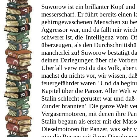
Suworow ist ein brillanter Kopf und 
messerscharf. Er führt bereits einen
gehirngewaschenen Menschen zu bewe
Aggressor war, und da fällt mir wied
schwerer ist, die 'Intelligenz' vom 'O
überzeugen, als den Durchschnittsbürg
mancherlei zu! Suworow bestätigt da
deinen Darlegungen über die Vorbere
Überfall verwirrst du das Volk, aber
machst du nichts vor, wir wissen, da
feuergefährdet waren.' Und da beginn
Kapitel über die Panzer. Aller Welt 
Stalin schlecht gerüstet war und daß 
Zunder brannten'. Die ganze Welt v
Vergasermotoren, mit denen ihre Pan
Stalin begann als erster mit der Ma
Dieselmotoren für Panzer, was sehr v
nun die Russen mit ihren Dieselpanze