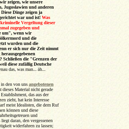
ir zeigen, wie unsere
en, Jugoslawien und anderen
Diese Dinge zeigen ja
erichtet war und ist!
Was
kriminelle Vergeltung dieser
einmal zugegeben und
te um", wenn wir
Völkermord und die
etzt wurden und die
nn er sich nur die Zeit nimmt
t herausgegebenen
? Schließen die "Grenzen der
eil diese zufällig Deutsche
enau das, was man... äh...
 in den von uns
angebotenen
t dieses Material nicht gerade
 Establishment, das aus der
n zieht, hat kein Interesse
arf meist Idealisten, die dem Ruf
hen können und diese
ahrheitsgetreuen und
 liegt daran, den vergessenen
igkeit widerfahren zu lassen;