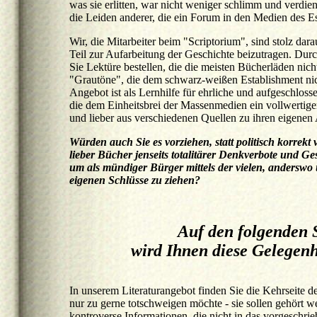
was sie erlitten, war nicht weniger schlimm und verdie
die Leiden anderer, die ein Forum in den Medien des E
Wir, die Mitarbeiter beim "Scriptorium", sind stolz dar
Teil zur Aufarbeitung der Geschichte beizutragen. Dur
Sie Lektüre bestellen, die die meisten Bücherläden nicht
"Grautöne", die dem schwarz-weißen Establishment ni
Angebot ist als Lernhilfe für ehrliche und aufgeschlos
die dem Einheitsbrei der Massenmedien ein vollwertig
und lieber aus verschiedenen Quellen zu ihren eigene
Würden auch Sie es vorziehen, statt politisch korrek
lieber Bücher jenseits totalitärer Denkverbote und Ge
um als mündiger Bürger mittels der vielen, anderswo
eigenen Schlüsse zu ziehen?
Auf den folgenden 
wird Ihnen diese Gelegenh
In unserem Literaturangebot finden Sie die Kehrseite 
nur zu gerne totschweigen möchte - sie sollen gehört
kontroverse Informationen, die nicht in das vorgeschrie