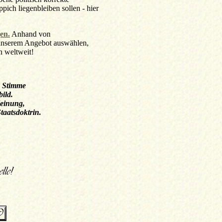
ich liegenbleiben sollen - hier
en.
Anhand von
unserem Angebot auswählen,
rn weltweit!
e Stimme
ild.
Meinung,
taatsdoktrin.