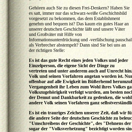
Gehören auch Sie zu diesen Frei-Denkern? Haben Sie
es satt, immer nur das schwarz-weiße Geschichtsbild
vorgesetzt zu bekommen, das dem Establishment
genehm und bequem ist? Das kaum ein gutes Haar an
unserer deutschen Geschichte läßt und unsere Väter
und Großväter mit Hilfe von
Informationsunterdrückung und -verfälschung pauschal
als Verbrecher abstempelt? Dann sind Sie bei uns an
der richtigen Stelle:
Es ist das gute Recht eines jeden Volkes und jeder
Einzelperson, die eigene Sicht der Dinge zu
vertreten und unter anderem auch auf Unrecht hin
Volk und seinen Vorfahren angetan worden ist. Nu
offenbar auf alle Ewigkeit im Büßerhemd herumzula
Vergangenheit ihr Leben zum Wohl ihres Volkes gab
Volkszugehörigkeit verfolgt wurden, am besten noch
der Demut und Dankbarkeit zu gedenken, die wohl
andere Volk seinen Vorfahren ganz selbstverständli
Es ist ein trauriges Zeichen unserer Zeit, daß wir
die andere Seite der deutschen Geschichte zu beleu
"Umschreibens der Geschichte", des "Dehnens der 
sogar der "Volksverhetzung" bezichtigt worden si