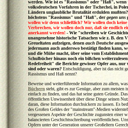
werden. Wie ist es "Rassismus" oder "Haß", wenn w
volksdeutschen Vorfahren in der Tschechei, in Pol
Ländern unglaubliche Brutalität erdulden mußten? 
höchstens "Rassismus" und "Haß", der
gegen uns
g
wollen wir denn schließlich? Wir wollen doch keine 
Verbrechen, wir wollen doch nur, daß sie endlich 
anerkannt werden!
- Wie "schreiben wir Geschich
unangenehme historische Tatsachen wie z. B. den 
Greueltaten aufzeigen, denen
auch Deutsche
ausges
jedermann auch anderswo bestätigt finden kann, we
und die Mühe macht, über seine vom Establishmen
Schulbücher hinaus noch ein bißchen weiterzulesen
Redefreiheit" die Berichte gewisser Opfer aus, nur w
sind oder waren?
Entschuldigung, aber ist das nicht g
Rassismus und Haß nennt?
Beweise und weiterführende Information zu allem, was
Büchern
steht, gibt es zur Genüge, aber zum meisten is
einfach zu finden, und das hat seine guten Gründe. Das
öffentlichen Unwissenheit über diese Dinge seinen Nutze
daran, diese Information durchsickern zu lassen. Es bed
des Großen Geldes der "mainstream"-Medien widerste
vergessenen Aspekte der Geschichte zugunsten einer w
balancierten Geschichtsschreibung veröffentlichen. Uns
Opfern unter der Generation unserer Großeltern Gerecht