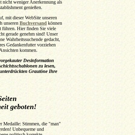
nt nicht weniger Anerkennung als
stablishment genießen.
auf, mit dieser WebSite unseren
ch unseren
Buchversand
können
 führen. Hier finden Sie viele
cht gerade genehm sind! Unser
sene Wahrheitssuchende gedacht,
eres Gedankenfutter vorziehen
n Ansichten kommen.
t vorgekauter Desinformation
schichtsschablonen zu lesen,
 unterdrückten Grautöne Ihre
Seiten
eit geboten!
der Medaille: Stimmen, die "man"
 werden! Unbequeme und
bene politisch korrekte